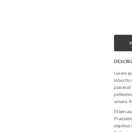
D
DESCRI
Lorem ips
lobortis 
placerat
pellentes
ornare. M
Etiam aug
Praesent
dapibus i