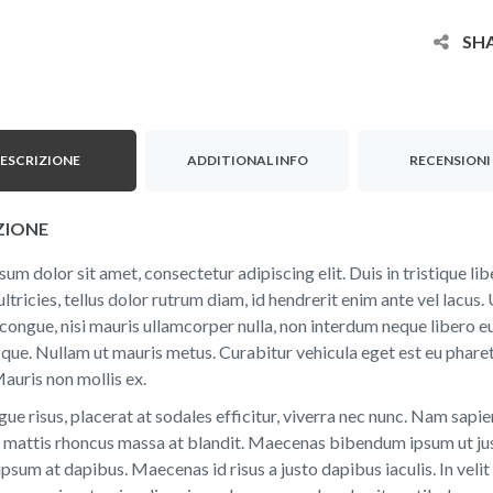
SH
ESCRIZIONE
ADDITIONAL INFO
RECENSIONI 
ZIONE
um dolor sit amet, consectetur adipiscing elit. Duis in tristique l
ultricies, tellus dolor rutrum diam, id hendrerit enim ante vel lacus. 
 congue, nisi mauris ullamcorper nulla, non interdum neque liber
que. Nullam ut mauris metus. Curabitur vehicula eget est eu pharetr
auris non mollis ex.
ue risus, placerat at sodales efficitur, viverra nec nunc. Nam sapien 
 mattis rhoncus massa at blandit. Maecenas bibendum ipsum ut justo
psum at dapibus. Maecenas id risus a justo dapibus iaculis. In velit l