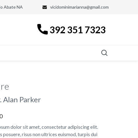
nio Abate NA
vicidominimarianna@gmail.com
392 351 7323
ure
. Alan Parker
0
sum dolor sit amet, consectetur adipiscing elit.
s posuere, risus non ultrices euismod, turpis dui