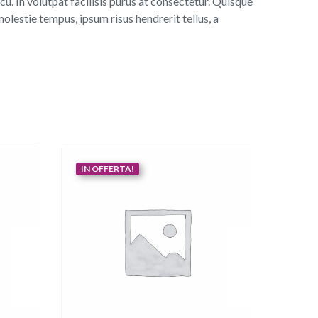
u. In volutpat facilisis purus at consectetur. Quisque
molestie tempus, ipsum risus hendrerit tellus, a
IN OFFERTA!