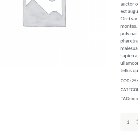
auctor o
est augu
Orci var
montes, 
pulvinar
pharetra
malesuad
sapien a
ullamcor
tellus q
25
COD:
CATEGO
boo
TAG: