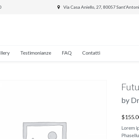
0
Via Casa Aniello, 27, 80057 Sant'Anto
llery
Testimonianze
FAQ
Contatti
Fut
by Dr
$
155.0
Lorem ip
Phasellu