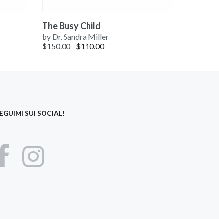
The Busy Child
by Dr. Sandra Miller
Il prezzo originale era: $150.00.
Il prezzo attuale è: $110.00.
$
150.00
$
110.00
EGUIMI SUI SOCIAL!