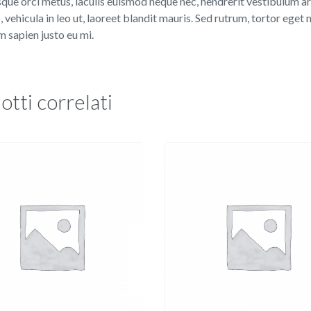
que orci metus, iaculis euismod neque nec, hendrerit vestibulum arc
, vehicula in leo ut, laoreet blandit mauris. Sed rutrum, tortor eget 
 sapien justo eu mi.
otti correlati