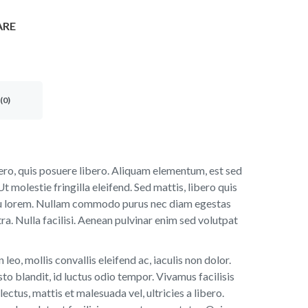
ARE
(0)
ibero, quis posuere libero. Aliquam elementum, est sed
Ut molestie fringilla eleifend. Sed mattis, libero quis
o eu lorem. Nullam commodo purus nec diam egestas
a. Nulla facilisi. Aenean pulvinar enim sed volutpat
leo, mollis convallis eleifend ac, iaculis non dolor.
 blandit, id luctus odio tempor. Vivamus facilisis
ectus, mattis et malesuada vel, ultricies a libero.