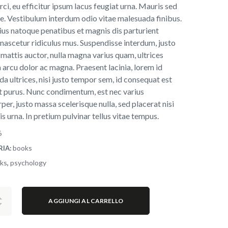
rci, eu efficitur ipsum lacus feugiat urna. Mauris sed
e. Vestibulum interdum odio vitae malesuada finibus.
ius natoque penatibus et magnis dis parturient
nascetur ridiculus mus. Suspendisse interdum, justo
 mattis auctor, nulla magna varius quam, ultrices
 arcu dolor ac magna. Praesent lacinia, lorem id
a ultrices, nisi justo tempor sem, id consequat est
t purus. Nunc condimentum, est nec varius
per, justo massa scelerisque nulla, sed placerat nisi
uis urna. In pretium pulvinar tellus vitae tempus.
6
books
RIA:
ks
psychology
,
AGGIUNGI AL CARRELLO