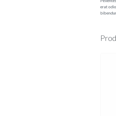
Pellentes
erat odio
bibendum
Prod