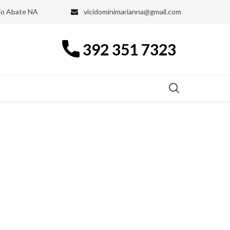
nio Abate NA
vicidominimarianna@gmail.com
392 351 7323