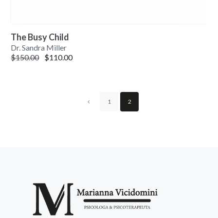
The Busy Child
Dr. Sandra Miller
Il prezzo originale era: $150.00.
Il prezzo attuale è: $110.00.
$
150.00
$
110.00
1
2